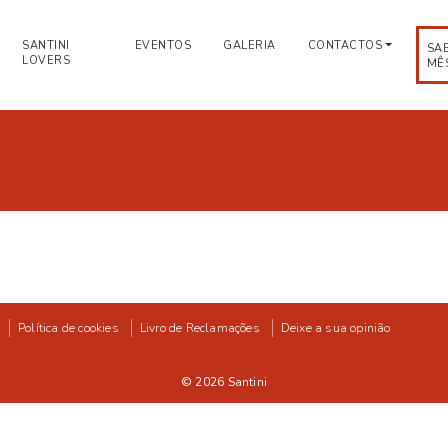
SANTINI
EVENTOS
GALERIA
CONTACTOS
SA
LOVERS
MÊ
Política de cookies
Livro de Reclamações
Deixe a sua opinião
© 2026
Santini