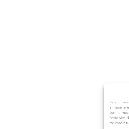
Para fornece
armazenar e/
permitir-no
neste site. 
recursos e f