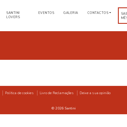
SANTINI
EVENTOS
GALERIA
CONTACTOS
SA
LOVERS
MÊ
Política de cookies
Livro de Reclamações
Deixe a sua opinião
© 2026
Santini