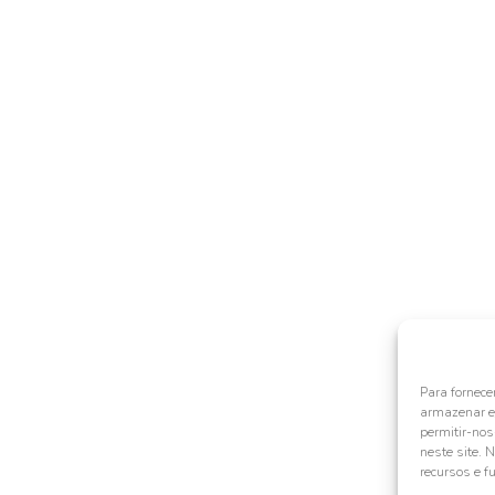
Para fornece
armazenar e/
permitir-no
neste site. 
recursos e f